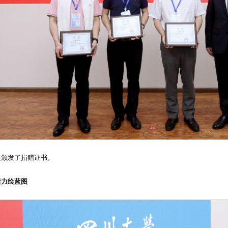
人颁发了捐赠证书。
聚力绘蓝图